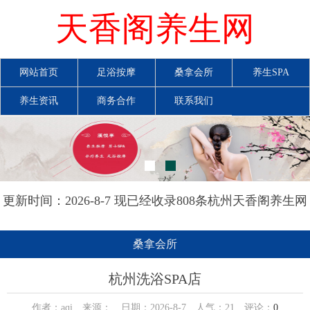
天香阁养生网
网站首页
足浴按摩
桑拿会所
养生SPA
养生资讯
商务合作
联系我们
更新时间：2026-8-7 现已经收录808条杭州天香阁养生网
信息
桑拿会所
杭州洗浴SPA店
作者：aqi 来源： 日期：2026-8-7 人气：
21
评论：
0