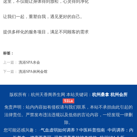
这里，不仅能让身体得到放松，心灵得到净化
让我们一起，重塑自我，遇见更好的自己。
提供多样化的服务项目，满足不同顾客的需求
标签：
上一篇：
洗浴SPA水会
下一篇：
洗浴SPA休闲会馆
版权所有：杭州天香阁养生网 本站关键词：
杭州桑拿
杭州会所
51La
免责声明：站内内容如有侵权请与我们联系，本站不承担由此引起的
法律责任。严禁发布违法违规以及低俗的言论内容，一经发现一律删
除。
您可能还感兴趣： ·
气血虚弱如何调养？中医科普指南
·
中药调养：内