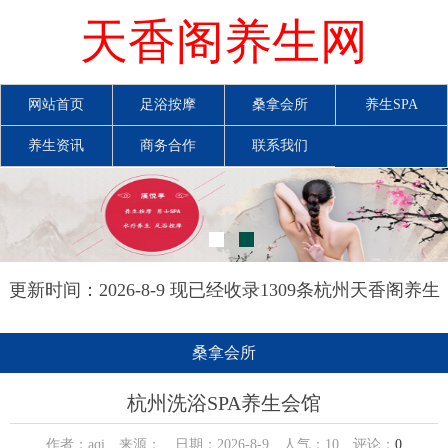
天香阁养生网
网站首页
足浴按摩
桑拿会所
养生SPA
养生资讯
商务合作
联系我们
更新时间：2026-8-9 现已经收录1309条杭州天香阁养生
网信息
桑拿会所
杭州洗浴SPA养生会馆
作者：aqi 来源： 日期：2026-8-9 人气：
10
评论：
0