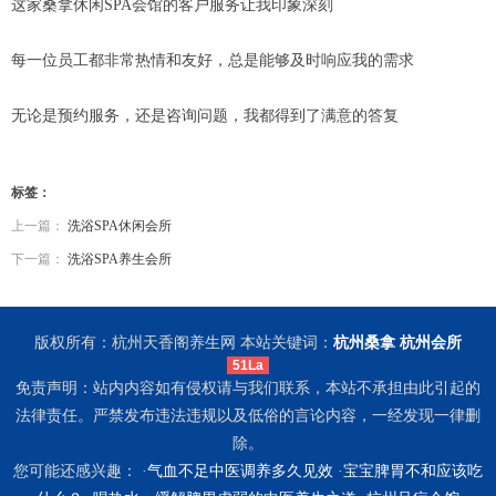
这家桑拿休闲SPA会馆的客户服务让我印象深刻
每一位员工都非常热情和友好，总是能够及时响应我的需求
无论是预约服务，还是咨询问题，我都得到了满意的答复
标签：
上一篇：
洗浴SPA休闲会所
下一篇：
洗浴SPA养生会所
版权所有：杭州天香阁养生网 本站关键词：
杭州桑拿
杭州会所
51La
免责声明：站内内容如有侵权请与我们联系，本站不承担由此引起的
法律责任。严禁发布违法违规以及低俗的言论内容，一经发现一律删
除。
您可能还感兴趣： ·
气血不足中医调养多久见效
·
宝宝脾胃不和应该吃