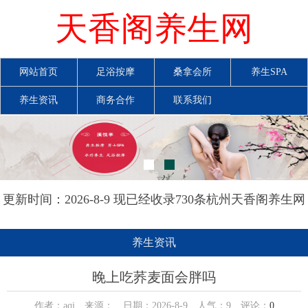
天香阁养生网
网站首页
足浴按摩
桑拿会所
养生SPA
养生资讯
商务合作
联系我们
更新时间：2026-8-9 现已经收录730条杭州天香阁养生网
信息
养生资讯
晚上吃荞麦面会胖吗
作者：aqi 来源： 日期：2026-8-9 人气：
9
评论：
0