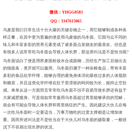
微信：YHGG8583
QQ：3347615065
乌麦是我们日常生活十分火爆的关键谷物之一，用它能够制成各种各
样正餐，在其中更为普遍的便是用乌麦做的乌冬面。它因与众不同的
味儿和丰富多彩的营养元素变成了诸多面点发烧友的最喜欢。但也是
有很多人说常常吃乌冬面会导致人体长胖，那这类叫法是不是恰当呢?
乌冬面说白了便是用荞麦面粉放水合成面糊，历经生产加工后做出去
的细面条，煮开就可以服用。乌冬面归属于一种杂粮食品，带有丰富
多彩的食品化学纤维，能够合理的避免身体消化吸收过多的人体脂肪
和糖原，并且这类化学纤维在肚子里滞留的時间较为长，能抑止空肚
感。单单从这一方面而言常常吃乌冬面不但不容易导致长胖还有益于
大家减肥瘦身。可是假如常常服用乌冬面超过胃里能够承担的范畴，
就会有可能会导致人体长胖和胃里病症的产生。因此建议大伙儿在每
一次吃乌冬面时一定要适当，万事万物吃的过度太撑都是让增加体
重。因而所述叫法是不是恰当在于大伙儿对乌冬面的摄取量，一般状
况下不容易出現长胖的状况。