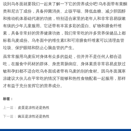
说到乌冬面就要我们一起来了解一下它的营养成分吧!乌冬面带有黄酮
类和尼古丁成份，具备抑菌消炎、止咳平喘、降低血糖、减少胆固醇
和推动机体基础代谢的功效，特别适合家里的老年人和非常容易咳嗽
有痰的少年儿童服用。它还带有丰富多彩的蛋白、矿物和膳食纤维
素，具备非常好的营养健康功效，我们常常吃的许多营养保健品上都
标着乌麦成份。乌冬面中的维生素E和可溶膳食纤维素可以清理血管
垃圾、保护眼睛和防止心脑血管的产生。
虽常常服用乌麦应对身体有众多的益处，但并并不是任何人都合适
吃，在服食中药材的群体、身患胃肠病症、身体素质非常容易皮肤过
敏和孕妇都不适合吃乌冬面或者带有乌麦的别的食材。因乌冬面属寒
凉建议大伙儿在平常吃的情况下能够和热性食物配着一起服用，那样
才有益于充分发挥它的营养成分。
标签：
上一篇：
皮蛋是凉性还是热性
下一篇：
豌豆是凉性还是热性