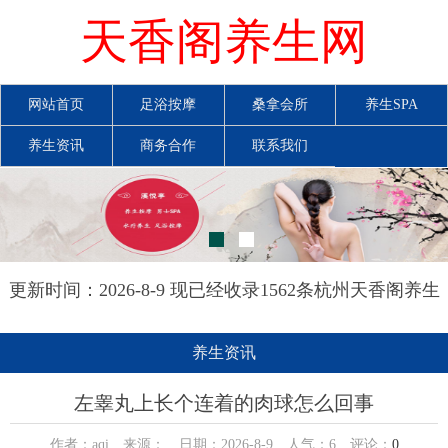
天香阁养生网
网站首页
足浴按摩
桑拿会所
养生SPA
养生资讯
商务合作
联系我们
更新时间：2026-8-9 现已经收录1562条杭州天香阁养生
网信息
养生资讯
左睾丸上长个连着的肉球怎么回事
作者：aqi 来源： 日期：2026-8-9 人气：
6
评论：
0