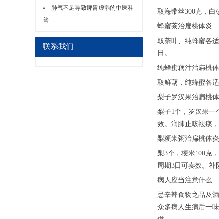
肺气不足导致脾胃虚弱的中医科
取海带丝300克，
普
蜂蜜茶治扁桃体炎
取荼叶、纯蜂蜜各适
联系我们
日。
纯蜂蜜藕汁治扁桃体
取鲜藕，纯蜂蜜各适
梨子罗汉果治扁桃体
梨子1个，罗汉果一
效。润肺止咳祛痰，
梨粳米粥治扁桃体炎
梨3个，梗米100
周期3日可奏效。补
病人应当注意什么
忌辛辣食物之品及酒
众多病人生病后一味