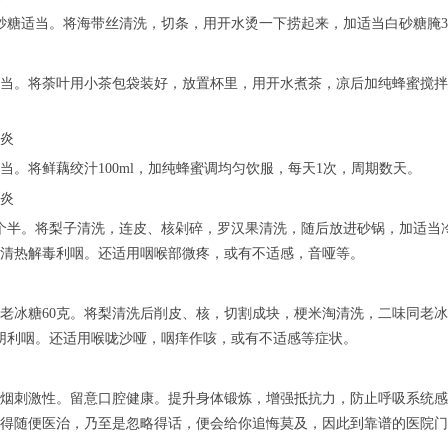
白砂糖适当。将海带丝清洗，切条，用开水烫一下捞起来，加适当白砂糖腌
当。将荼叶用小茶包袋装好，放置杯里，用开水煮茶，凉后加纯蜂蜜搅拌
炎
当。将鲜藕绞汁100ml，加纯蜂蜜调均匀饮服，每天1次，周期数天。
炎
个半。将梨子清洗，连皮、核剁碎，罗汉果清洗，随后放进砂锅，加适当冷
清热解毒利咽。还适用咽喉部微疼，或有不适感，音哑等。
克，老冰糖60克。将梨清洗后削皮、核，切割成块，梗米淘清洗，二味同老
阴利咽。还适用喉咙沙哑，咽痒作咳，或有不适感等症状。
烟刺激性。留意口腔健康。提升身体锻炼，增强抵抗力，防止呼吸系统感
得随便医治，乃至是忽略得话，便会给你追悔莫及，因此到靠谱的医院门