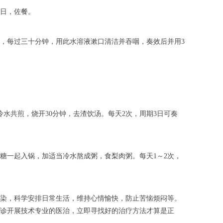
3日，佐餐。
，每过三十分钟，用此水溶液漱口清洁并吞咽，奏效后并用3
水共煎，烧开30分钟，去渣饮汤。每天2次，周期3日可奏
冰糖一起入锅，加适当冷水熬成粥，食梨肉粥。每天1～2次，
染，科学安排日常生活，维持心情愉快，防止苦恼烦闷等。
诊开展技术专业的医治，立即寻找好的治疗方法才算是正