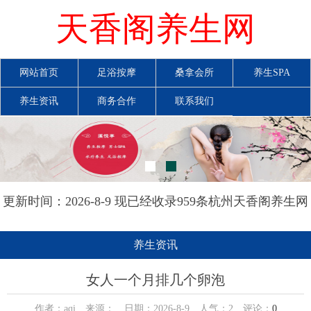
天香阁养生网
网站首页
足浴按摩
桑拿会所
养生SPA
养生资讯
商务合作
联系我们
更新时间：2026-8-9 现已经收录959条杭州天香阁养生网
信息
养生资讯
女人一个月排几个卵泡
作者：aqi 来源： 日期：2026-8-9 人气：
2
评论：
0